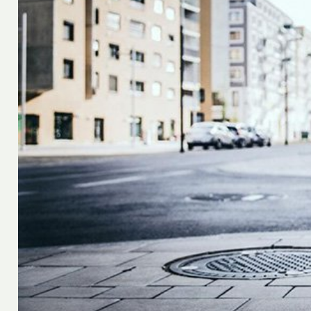
Oscar
1 juillet 2021
té ou du
Pourquoi devriez-vous cultiv
 du corps
l’habitude de boire du thé bio