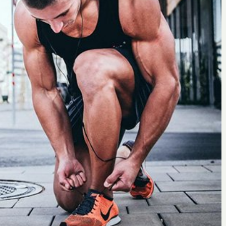
Oscar
12 octobre 2020
er
Les compléments alimentaires au
 ?
service du bien-être général