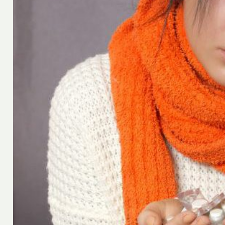
Oscar
1 juillet 2022
es d’un
Les bienfaits de l’encens en
?
quelques mots