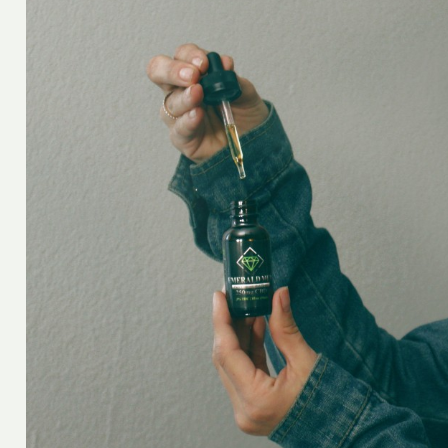
Oscar
17 mars 2021
tique : ce
Test ADN origine, se préparer
connaître ses origines