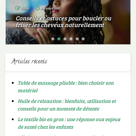
Oscar
8 octobre 2020
Conseils et astuces pour boucler ou
friser les cheveux naturellement
Articles récents
Table de massage pliable : bien choisir son
matériel
Huile de relaxation : bienfaits, utilisation et
conseils pour un moment de détente
Le textile bio en gros : une réponse aux enjeux
de santé chez les enfants