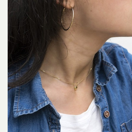
Sophie
25 avril 2023
ingrédient très
turels de la
Cours de sport pour femme : 
salle à Lyon ?