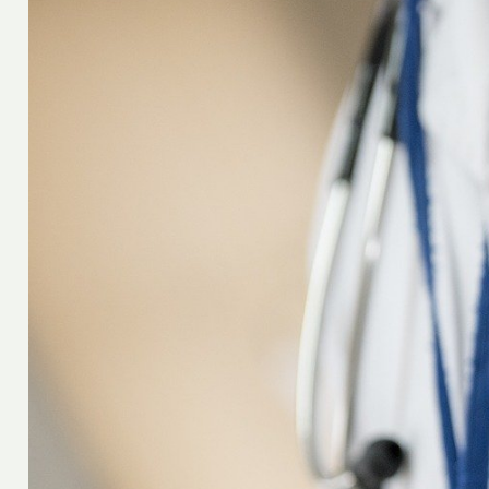
Oscar
20 octobre 2022
 le nez avec
Quels aliments à consommer
entielles ?
renforcer le système immunit