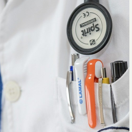
Oscar
18 mai 2020
 pour
Les nouvelles thérapies contre le
aire ?
cancer